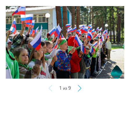
1
9
из