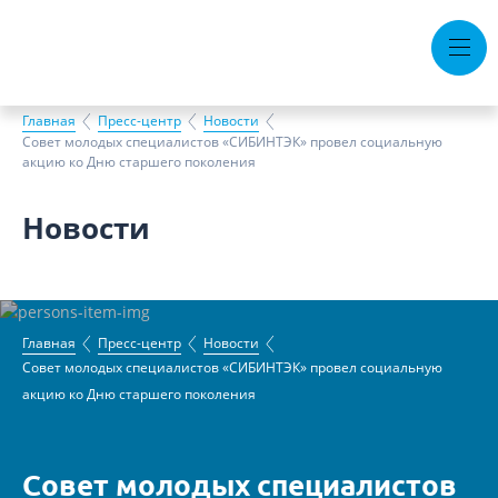
Тендеры
Вакансии
Горячая линия
Главная
Пресс-центр
Новости
Совет молодых специалистов «СИБИНТЭК» провел социальную
акцию ко Дню старшего поколения
Документы
Новости
Контакты
О компании
Устойчивое развитие
Пресс-центр
Главная
Пресс-центр
Новости
Совет молодых специалистов «СИБИНТЭК» провел социальную
акцию ко Дню старшего поколения
Совет молодых специалистов